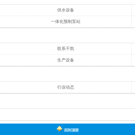
供水设备
一体化预制泵站
联系千凯
生产设备
行业动态
回到顶部