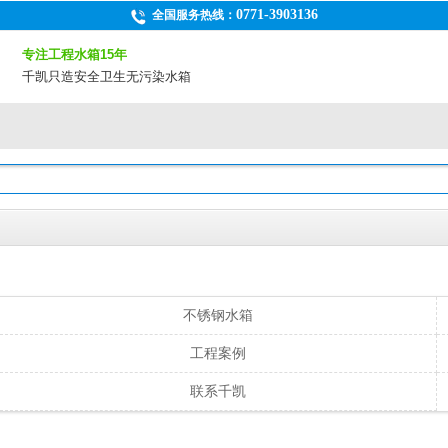
0771-3903136
全国服务热线：
专注工程水箱15年
千凯只造安全卫生无污染水箱
不锈钢水箱
工程案例
联系千凯