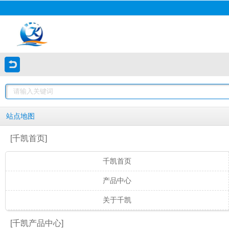
站点地图
[千凯首页]
千凯首页
产品中心
关于千凯
[千凯产品中心]