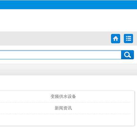
变频供水设备
新闻资讯