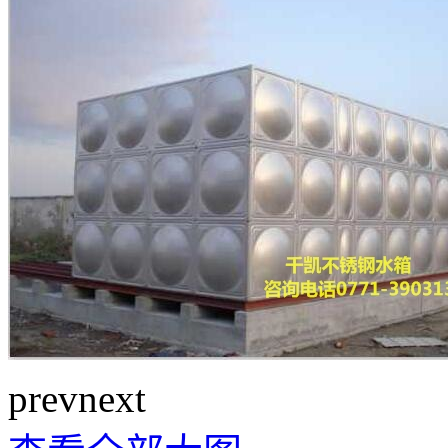
prev
next