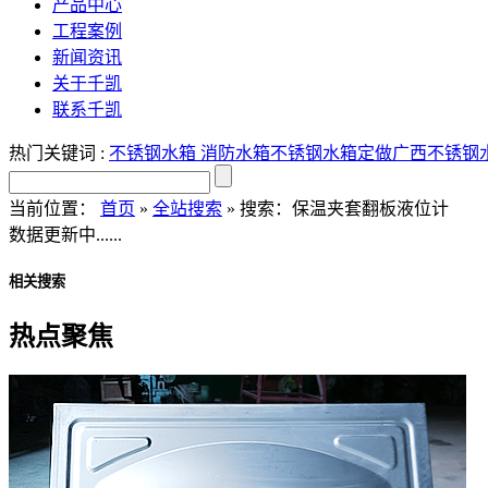
产品中心
工程案例
新闻资讯
关于千凯
联系千凯
热门关键词 :
不锈钢水箱
消防水箱
不锈钢水箱定做
广西不锈钢
当前位置：
首页
»
全站搜索
» 搜索：保温夹套翻板液位计
数据更新中......
相关搜索
热点聚焦